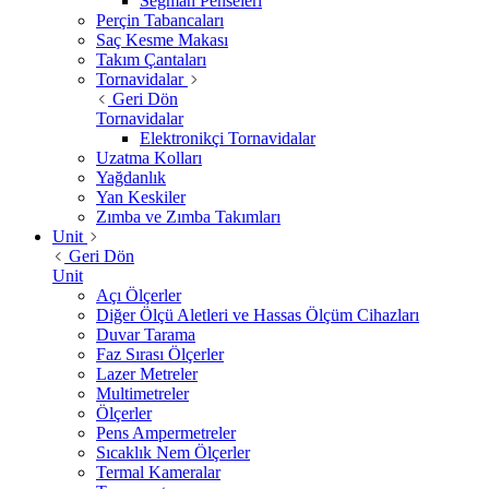
Segman Penseleri
Perçin Tabancaları
Saç Kesme Makası
Takım Çantaları
Tornavidalar
Geri Dön
Tornavidalar
Elektronikçi Tornavidalar
Uzatma Kolları
Yağdanlık
Yan Keskiler
Zımba ve Zımba Takımları
Unit
Geri Dön
Unit
Açı Ölçerler
Diğer Ölçü Aletleri ve Hassas Ölçüm Cihazları
Duvar Tarama
Faz Sırası Ölçerler
Lazer Metreler
Multimetreler
Ölçerler
Pens Ampermetreler
Sıcaklık Nem Ölçerler
Termal Kameralar