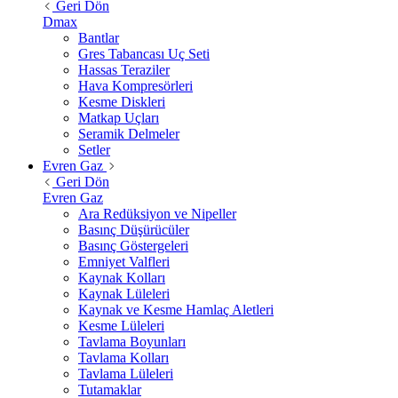
Geri Dön
Dmax
Bantlar
Gres Tabancası Uç Seti
Hassas Teraziler
Hava Kompresörleri
Kesme Diskleri
Matkap Uçları
Seramik Delmeler
Setler
Evren Gaz
Geri Dön
Evren Gaz
Ara Redüksiyon ve Nipeller
Basınç Düşürücüler
Basınç Göstergeleri
Emniyet Valfleri
Kaynak Kolları
Kaynak Lüleleri
Kaynak ve Kesme Hamlaç Aletleri
Kesme Lüleleri
Tavlama Boyunları
Tavlama Kolları
Tavlama Lüleleri
Tutamaklar