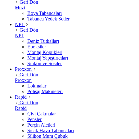
Geri Dön
Muzi
Boya Tabancaları
Tabanca Yedek Setler
NP1
Geri Dön
NP1
Deniz Tutkalları
Epoksiler
Montaj Köpükleri
Montaj Yapıştırıcıları
Silikon ve Sosiler
Proxxon
Geri Dön
Proxxon
Lokmalar
Polisaj Makineleri
Rapid
Geri Dön
Rapid
Çivi Çakmalar
Pensler
Perçin Aletleri
Sıcak Hava Tabancaları
Silikon Mum Çubuk