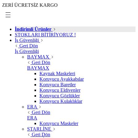
 ÜCRETSİZ KARGO
İndirimli Ürünler
STOKLARI BİTİRİYORUZ !
İş Güvenliği
Geri Dön
İş Güvenliği
BAYMAX
Geri Dön
BAYMAX
Kaynak Maskeleri
Koruyucu Ayakkabılar
Koruyucu Baretler
Koruyucu Eldivenler
Koruyucu Gözlükler
Koruyucu Kulaklıklar
ERA
Geri Dön
ERA
Koruyucu Maskeler
STARLİNE
Geri Dön