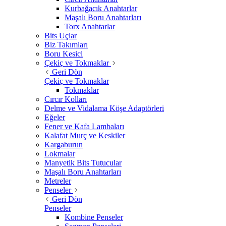
Kurbağacık Anahtarlar
Maşalı Boru Anahtarları
Torx Anahtarlar
Bits Uçlar
Biz Takımları
Boru Kesici
Çekiç ve Tokmaklar
Geri Dön
Çekiç ve Tokmaklar
Tokmaklar
Cırcır Kolları
Delme ve Vidalama Köşe Adaptörleri
Eğeler
Fener ve Kafa Lambaları
Kalafat Murç ve Keskiler
Kargaburun
Lokmalar
Manyetik Bits Tutucular
Maşalı Boru Anahtarları
Metreler
Penseler
Geri Dön
Penseler
Kombine Penseler