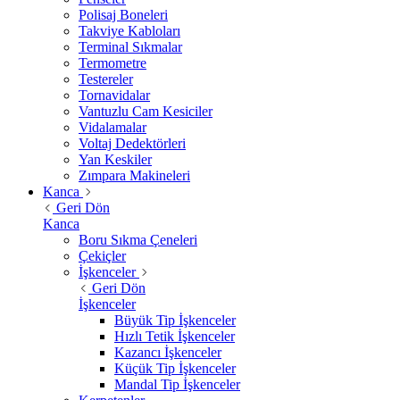
Polisaj Boneleri
Takviye Kabloları
Terminal Sıkmalar
Termometre
Testereler
Tornavidalar
Vantuzlu Cam Kesiciler
Vidalamalar
Voltaj Dedektörleri
Yan Keskiler
Zımpara Makineleri
Kanca
Geri Dön
Kanca
Boru Sıkma Çeneleri
Çekiçler
İşkenceler
Geri Dön
İşkenceler
Büyük Tip İşkenceler
Hızlı Tetik İşkenceler
Kazancı İşkenceler
Küçük Tip İşkenceler
Mandal Tip İşkenceler