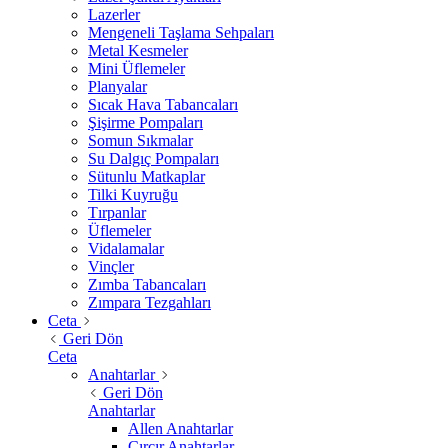
Lazerler
Mengeneli Taşlama Sehpaları
Metal Kesmeler
Mini Üflemeler
Planyalar
Sıcak Hava Tabancaları
Şişirme Pompaları
Somun Sıkmalar
Su Dalgıç Pompaları
Sütunlu Matkaplar
Tilki Kuyruğu
Tırpanlar
Üflemeler
Vidalamalar
Vinçler
Zımba Tabancaları
Zımpara Tezgahları
Ceta
Geri Dön
Ceta
Anahtarlar
Geri Dön
Anahtarlar
Allen Anahtarlar
Cırcır Anahtarlar