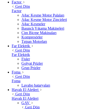
Factor
Geri Dön
Factor
Ağaç Kesme Motor Palaları
Ağaç Kesme Motor Zincirleri
Ağaç Kesmeler
Basınçlı Yıkama Makineleri
Çim Biçme Makinaları
Kompresörler
Tırpan Motorları
Far Elektrik
Geri Dön
Far Elektrik
Fişler
Golyat Prizler
Grup Prizler
Foma
Geri Dön
Foma
Lavabo bataryaları
Havalı El Aletleri
Geri Dön
Havalı El Aletleri
GAV
Geri Dön