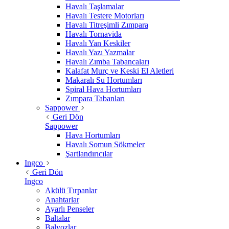
Havalı Taşlamalar
Havalı Testere Motorları
Havalı Titreşimli Zımpara
Havalı Tornavida
Havalı Yan Keskiler
Havalı Yazı Yazmalar
Havalı Zımba Tabancaları
Kalafat Murç ve Keski El Aletleri
Makaralı Su Hortumları
Spiral Hava Hortumları
Zımpara Tabanları
Sappower
Geri Dön
Sappower
Hava Hortumları
Havalı Somun Sökmeler
Şartlandırıcılar
Ingco
Geri Dön
Ingco
Akülü Tırpanlar
Anahtarlar
Ayarlı Penseler
Baltalar
Balyozlar