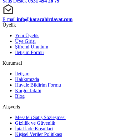
Satış Destek
0531 494 28 79
E-mail
info@karacahirdavat.com
Üyelik
Yeni Üyelik
Üye Girişi
Şifremi Unuttum
İletişim Formu
Kurumsal
İletişim
Hakkımızda
Havale Bildirim Formu
Kargo Takibi
Blog
Alışveriş
Mesafeli Satış Sözleşmesi
Gizlilik ve Güvenlik
İptal İade Koşullari
Kişisel Veriler Politikası