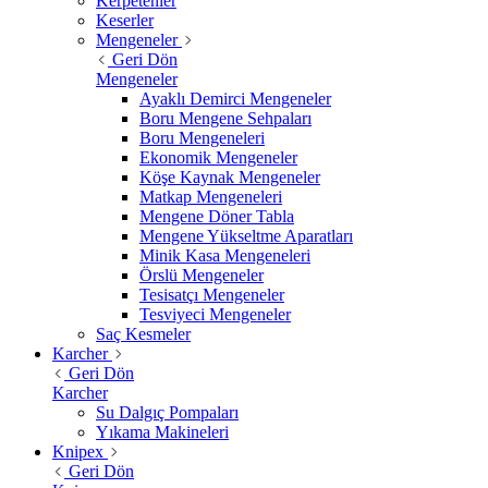
Kerpetenler
Keserler
Mengeneler
Geri Dön
Mengeneler
Ayaklı Demirci Mengeneler
Boru Mengene Sehpaları
Boru Mengeneleri
Ekonomik Mengeneler
Köşe Kaynak Mengeneler
Matkap Mengeneleri
Mengene Döner Tabla
Mengene Yükseltme Aparatları
Minik Kasa Mengeneleri
Örslü Mengeneler
Tesisatçı Mengeneler
Tesviyeci Mengeneler
Saç Kesmeler
Karcher
Geri Dön
Karcher
Su Dalgıç Pompaları
Yıkama Makineleri
Knipex
Geri Dön