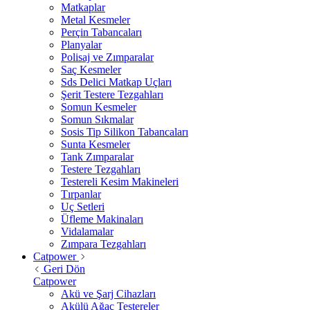
Matkaplar
Metal Kesmeler
Perçin Tabancaları
Planyalar
Polisaj ve Zımparalar
Saç Kesmeler
Sds Delici Matkap Uçları
Şerit Testere Tezgahları
Somun Kesmeler
Somun Sıkmalar
Sosis Tip Silikon Tabancaları
Sunta Kesmeler
Tank Zımparalar
Testere Tezgahları
Testereli Kesim Makineleri
Tırpanlar
Uç Setleri
Üfleme Makinaları
Vidalamalar
Zımpara Tezgahları
Catpower
Geri Dön
Catpower
Akü ve Şarj Cihazları
Akülü Ağaç Testereler