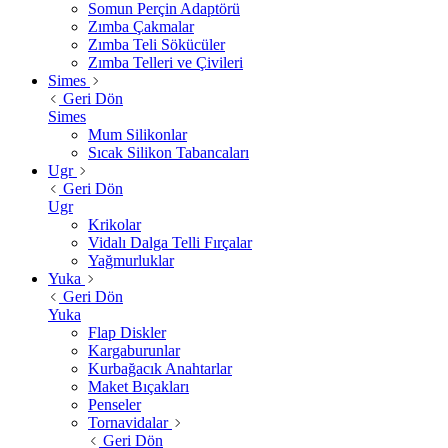
Somun Perçin Adaptörü
Zımba Çakmalar
Zımba Teli Sökücüler
Zımba Telleri ve Çivileri
Simes
Geri Dön
Simes
Mum Silikonlar
Sıcak Silikon Tabancaları
Ugr
Geri Dön
Ugr
Krikolar
Vidalı Dalga Telli Fırçalar
Yağmurluklar
Yuka
Geri Dön
Yuka
Flap Diskler
Kargaburunlar
Kurbağacık Anahtarlar
Maket Bıçakları
Penseler
Tornavidalar
Geri Dön