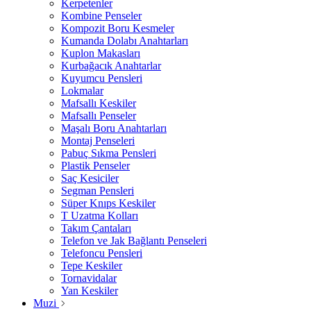
Kerpetenler
Kombine Penseler
Kompozit Boru Kesmeler
Kumanda Dolabı Anahtarları
Kuplon Makasları
Kurbağacık Anahtarlar
Kuyumcu Pensleri
Lokmalar
Mafsallı Keskiler
Mafsallı Penseler
Maşalı Boru Anahtarları
Montaj Penseleri
Pabuç Sıkma Pensleri
Plastik Penseler
Saç Kesiciler
Segman Pensleri
Süper Knıps Keskiler
T Uzatma Kolları
Takım Çantaları
Telefon ve Jak Bağlantı Penseleri
Telefoncu Pensleri
Tepe Keskiler
Tornavidalar
Yan Keskiler
Muzi