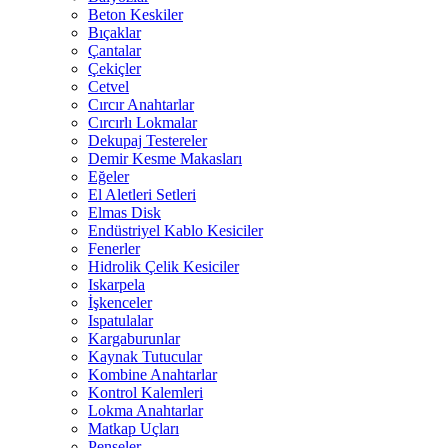
Beton Keskiler
Bıçaklar
Çantalar
Çekiçler
Cetvel
Cırcır Anahtarlar
Cırcırlı Lokmalar
Dekupaj Testereler
Demir Kesme Makasları
Eğeler
El Aletleri Setleri
Elmas Disk
Endüstriyel Kablo Kesiciler
Fenerler
Hidrolik Çelik Kesiciler
Iskarpela
İşkenceler
Ispatulalar
Kargaburunlar
Kaynak Tutucular
Kombine Anahtarlar
Kontrol Kalemleri
Lokma Anahtarlar
Matkap Uçları
Penseler