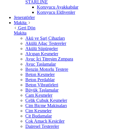
STARLİNE
Koruyucu Ayakkabılar
Koruyucu Eldivenler
Jeneratörler
Makita
Geri Dön
Makita
Akü ve Şarj Cihazları
Akülü Ağaç Testereler
Akülü Süpürgeler
Alçıpan Kesmeler
Avuç İçi Titreşim Zımpara
Avuç Taşlamalar
Benzin Motorlu Testere
Beton Kesmeler
Beton Perdahlar
Beton Vibratörleri
Büyük Taşlamalar
Cam Kesmeler
Çelik Çubuk Kesmeler
Çim Biçme Makinaları
Çim Kesmeler
Çit Budamalar
Çok Amaçlı Kesiciler
Dairesel Testereler