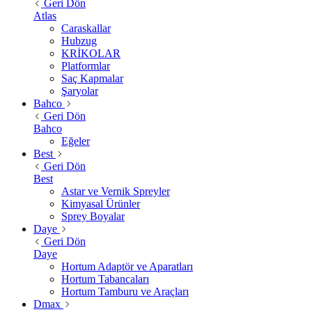
Geri Dön
Atlas
Caraskallar
Hubzug
KRİKOLAR
Platformlar
Saç Kapmalar
Şaryolar
Bahco
Geri Dön
Bahco
Eğeler
Best
Geri Dön
Best
Astar ve Vernik Spreyler
Kimyasal Ürünler
Sprey Boyalar
Daye
Geri Dön
Daye
Hortum Adaptör ve Aparatları
Hortum Tabancaları
Hortum Tamburu ve Araçları
Dmax