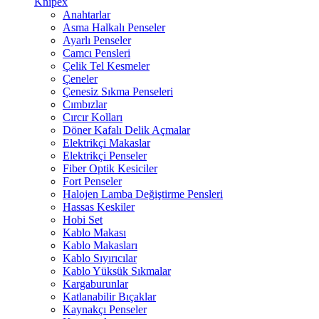
Knipex
Anahtarlar
Asma Halkalı Penseler
Ayarlı Penseler
Camcı Pensleri
Çelik Tel Kesmeler
Çeneler
Çenesiz Sıkma Penseleri
Cımbızlar
Cırcır Kolları
Döner Kafalı Delik Açmalar
Elektrikçi Makaslar
Elektrikçi Penseler
Fiber Optik Kesiciler
Fort Penseler
Halojen Lamba Değiştirme Pensleri
Hassas Keskiler
Hobi Set
Kablo Makası
Kablo Makasları
Kablo Sıyırıcılar
Kablo Yüksük Sıkmalar
Kargaburunlar
Katlanabilir Bıçaklar
Kaynakçı Penseler