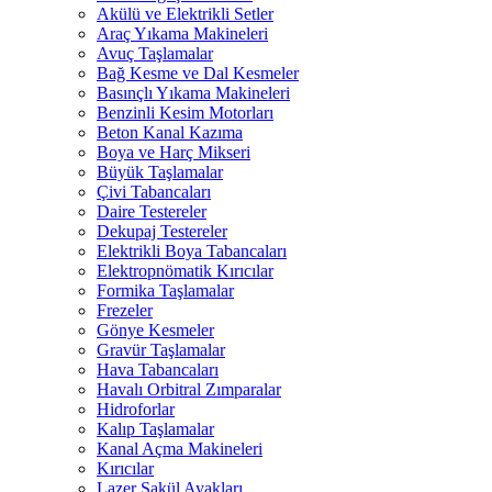
Akülü ve Elektrikli Setler
Araç Yıkama Makineleri
Avuç Taşlamalar
Bağ Kesme ve Dal Kesmeler
Basınçlı Yıkama Makineleri
Benzinli Kesim Motorları
Beton Kanal Kazıma
Boya ve Harç Mikseri
Büyük Taşlamalar
Çivi Tabancaları
Daire Testereler
Dekupaj Testereler
Elektrikli Boya Tabancaları
Elektropnömatik Kırıcılar
Formika Taşlamalar
Frezeler
Gönye Kesmeler
Gravür Taşlamalar
Hava Tabancaları
Havalı Orbitral Zımparalar
Hidroforlar
Kalıp Taşlamalar
Kanal Açma Makineleri
Kırıcılar
Lazer Şakül Ayakları