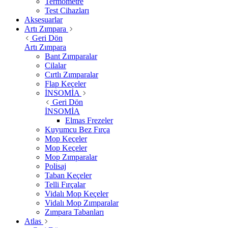
Termometre
Test Cihazları
Aksesuarlar
Artı Zımpara
Geri Dön
Artı Zımpara
Bant Zımparalar
Cilalar
Cırtlı Zımparalar
Flap Keçeler
İNSOMİA
Geri Dön
İNSOMİA
Elmas Frezeler
Kuyumcu Bez Fırça
Mop Keçeler
Mop Keçeler
Mop Zımparalar
Polisaj
Taban Keçeler
Telli Fırçalar
Vidalı Mop Keçeler
Vidalı Mop Zımparalar
Zımpara Tabanları
Atlas