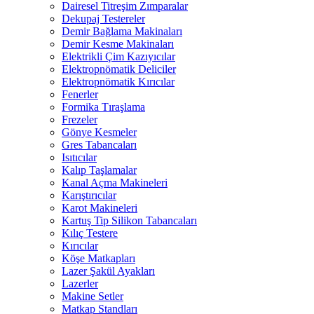
Dairesel Titreşim Zımparalar
Dekupaj Testereler
Demir Bağlama Makinaları
Demir Kesme Makinaları
Elektrikli Çim Kazıyıcılar
Elektropnömatik Deliciler
Elektropnömatik Kırıcılar
Fenerler
Formika Tıraşlama
Frezeler
Gönye Kesmeler
Gres Tabancaları
Isıtıcılar
Kalıp Taşlamalar
Kanal Açma Makineleri
Karıştırıcılar
Karot Makineleri
Kartuş Tip Silikon Tabancaları
Kılıç Testere
Kırıcılar
Köşe Matkapları
Lazer Şakül Ayakları
Lazerler
Makine Setler
Matkap Standları