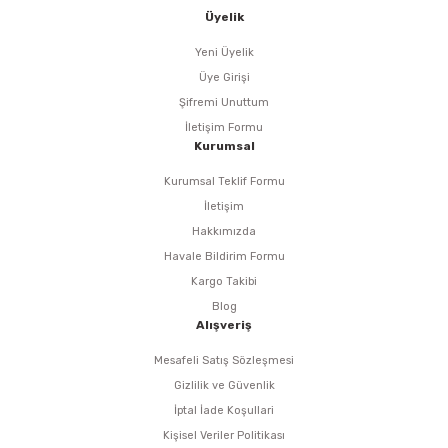
i
r
htarları
Zımpara Tabanları
Üyelik
kon Tabancaları
aları
ri
Yeni Üyelik
Üye Girişi
lar
esiciler
nsleri
Şifremi Unuttum
İletişim Formu
Kurumsal
r
Kurumsal Teklif Formu
ı
leri
İletişim
Hakkımızda
kları
ri
Havale Bildirim Formu
Kargo Takibi
leri
kiler
Blog
Alışveriş
rı
Mesafeli Satış Sözleşmesi
Gizlilik ve Güvenlik
rı
arı
ı
İptal İade Koşullari
Kişisel Veriler Politikası
ları
Bağlantı Penseleri