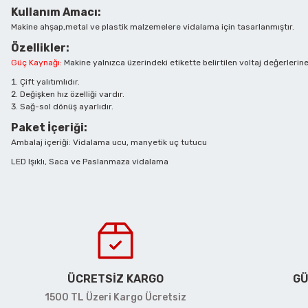
Kullanım Amacı:
Makine ahşap,metal ve plastik malzemelere vidalama için tasarlanmıştır.
Dairesel Titreşim Zımparalar
Gönye Kesmeler
Takım Çantaları
Fenerler
Kablo Makasları
Özellikler:
Güç Kaynağı:
Makine yalnızca üzerindeki etikette belirtilen voltaj değerlerine 
Çift yalıtımlıdır.
Dekupaj Testereler
Gravür Taşlamalar
Tornavidalar
Hidrolik Çelik Kesiciler
Kablo Sıyırıcılar
Değişken hız özelliği vardır.
Sağ-sol dönüş ayarlıdır.
Paket İçeriği:
Demir Bağlama Makinaları
Hava Tabancaları
Uzatma Kolları
Iskarpela
Kablo Yüksük Sıkmalar
Ambalaj içeriği: Vidalama ucu, manyetik uç tutucu
LED Işıklı, Saca ve Paslanmaza vidalama
Demir Kesme Makinaları
Havalı Orbitral Zımparalar
Yağdanlık
İşkenceler
Kargaburunlar
Bu ürünün fiyat bilgisi, resim, ürün açıklamalarında ve diğer konularda
Görüş ve önerileriniz için teşekkür ederiz.
Elektrikli Çim Kazıyıcılar
Hidroforlar
Yan Keskiler
Ispatulalar
Katlanabilir Bıçaklar
Ürün resmi kalitesiz, bozuk veya görüntülenemiyor.
Ürün açıklamasında eksik bilgiler bulunuyor.
Elektropnömatik Deliciler
Kalıp Taşlamalar
Zımba ve Zımba Takımları
Kargaburunlar
Kaynakçı Penseler
ÜCRETSİZ KARGO
GÜ
Ürün bilgilerinde hatalar bulunuyor.
1500 TL Üzeri Kargo Ücretsiz
Ürün fiyatı diğer sitelerden daha pahalı.