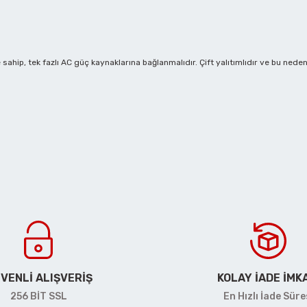
Havalı Polisajlar
sahip, tek fazlı AC güç kaynaklarına bağlanmalıdır. Çift yalıtımlıdır ve bu nedenle
Havalı Rende Zımparalar
Havalı Saç Kesmeler
Havalı Somun Perçin ve Pop Perçin Tabancaları
 yetersiz gördüğünüz noktaları öneri formunu kullanarak tarafımıza iletebil
Bu ürüne ilk yorumu siz yapın!
Havalı Somun Sökmeler
Yorum Yaz
Havalı Sosis ve Silikon Tabancaları
VENLİ ALIŞVERİŞ
KOLAY İADE İMK
256 BİT SSL
En Hızlı İade Süre