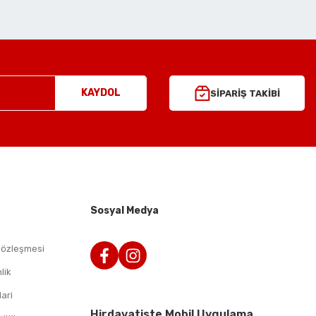
KAYDOL
SİPARİŞ TAKİBİ
Sosyal Medya
Sözleşmesi
lik
lari
Hirdavatiste Mobil Uygulama