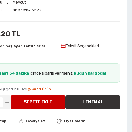
mu
Mevcut
u
088381663823
,20 TL
Taksit Seçenekleri
en başlayan taksitlerle!
saat 34 dakika
içinde sipariş verirseniz
bugün kargoda!
kişi görüntüledi
Son 1 ürün
SEPETE EKLE
HEMEN AL
Yap
Tavsiye Et
Fiyat Alarmı