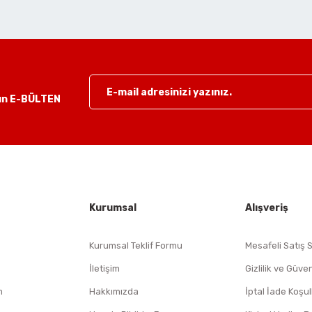
Havalı Taşlamalar
Havalı Testere Motorları
lun E-BÜLTEN
Gönder
Havalı Titreşimli Zımpara
Havalı Tornavida
Havalı Yan Keskiler
Kurumsal
Alışveriş
Kurumsal Teklif Formu
Mesafeli Satış 
Havalı Yazı Yazmalar
İletişim
Gizlilik ve Güven
m
Hakkımızda
İptal İade Koşul
Havalı Zımba Tabancaları