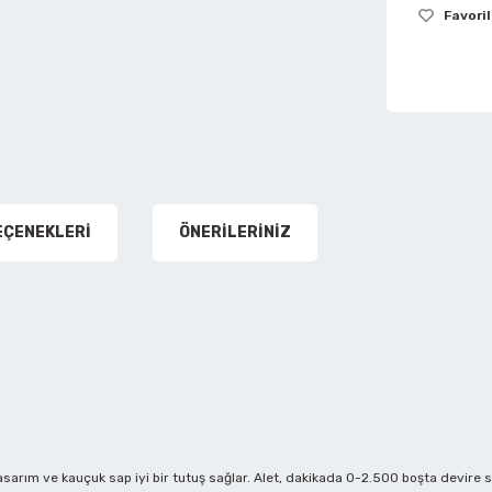
Havalı Kılavuz Çekmeler
Tesviyeci Mengeneler
Havalı Lastik Taşlamalar
Havalı Lokmalar
EÇENEKLERI
ÖNERILERINIZ
Havalı Matkaplar
Havalı Mikro Kalıpçı Setleri
Havalı Mini Zımpara
asarım ve kauçuk sap iyi bir tutuş sağlar. Alet, dakikada 0-2.500 boşta devire s
Havalı Orbital Zımpara