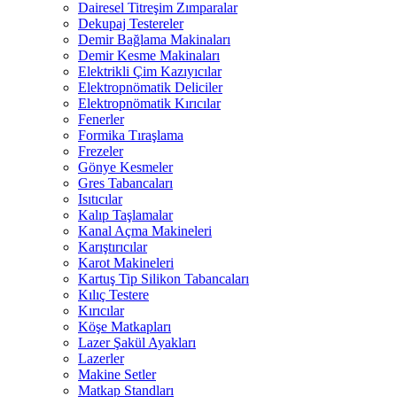
Dairesel Titreşim Zımparalar
Dekupaj Testereler
Demir Bağlama Makinaları
Demir Kesme Makinaları
Elektrikli Çim Kazıyıcılar
Elektropnömatik Deliciler
Elektropnömatik Kırıcılar
Fenerler
Formika Tıraşlama
Frezeler
Gönye Kesmeler
Gres Tabancaları
Isıtıcılar
Kalıp Taşlamalar
Kanal Açma Makineleri
Karıştırıcılar
Karot Makineleri
Kartuş Tip Silikon Tabancaları
Kılıç Testere
Kırıcılar
Köşe Matkapları
Lazer Şakül Ayakları
Lazerler
Makine Setler
Matkap Standları