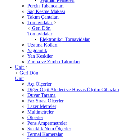
Segman Penseleri
Perçin Tabancaları
Saç Kesme Makası
Takım Çantaları
Tornavidalar
Geri Dön
Tornavidalar
Elektronikçi Tornavidalar
Uzatma Kolları
Yağdanlık
Yan Keskiler
Zımba ve Zımba Takımları
Unit
Geri Dön
Unit
Açı Ölçerler
Diğer Ölçü Aletleri ve Hassas Ölçüm Cihazları
Duvar Tarama
Faz Sırası Ölçerler
Lazer Metreler
Multimetreler
Ölçerler
Pens Ampermetreler
Sıcaklık Nem Ölçerler
Termal Kameralar