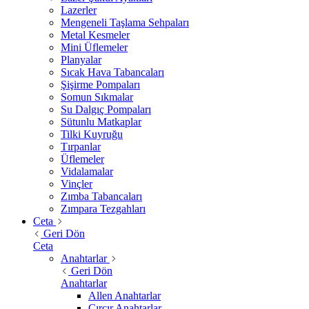
Lazerler
Mengeneli Taşlama Sehpaları
Metal Kesmeler
Mini Üflemeler
Planyalar
Sıcak Hava Tabancaları
Şişirme Pompaları
Somun Sıkmalar
Su Dalgıç Pompaları
Sütunlu Matkaplar
Tilki Kuyruğu
Tırpanlar
Üflemeler
Vidalamalar
Vinçler
Zımba Tabancaları
Zımpara Tezgahları
Ceta
Geri Dön
Ceta
Anahtarlar
Geri Dön
Anahtarlar
Allen Anahtarlar
Cırcır Anahtarlar