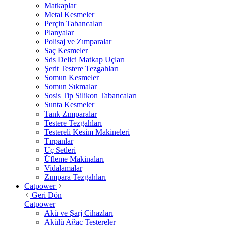
Matkaplar
Metal Kesmeler
Perçin Tabancaları
Planyalar
Polisaj ve Zımparalar
Saç Kesmeler
Sds Delici Matkap Uçları
Şerit Testere Tezgahları
Somun Kesmeler
Somun Sıkmalar
Sosis Tip Silikon Tabancaları
Sunta Kesmeler
Tank Zımparalar
Testere Tezgahları
Testereli Kesim Makineleri
Tırpanlar
Uç Setleri
Üfleme Makinaları
Vidalamalar
Zımpara Tezgahları
Catpower
Geri Dön
Catpower
Akü ve Şarj Cihazları
Akülü Ağaç Testereler