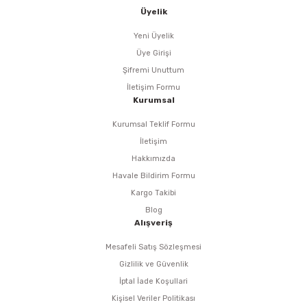
i
r
htarları
Zımpara Tabanları
Üyelik
kon Tabancaları
aları
ri
Yeni Üyelik
Üye Girişi
lar
esiciler
nsleri
Şifremi Unuttum
İletişim Formu
Kurumsal
r
Kurumsal Teklif Formu
ı
leri
İletişim
Hakkımızda
kları
ri
Havale Bildirim Formu
Kargo Takibi
leri
kiler
Blog
Alışveriş
rı
Mesafeli Satış Sözleşmesi
Gizlilik ve Güvenlik
rı
arı
ı
İptal İade Koşullari
Kişisel Veriler Politikası
ları
Bağlantı Penseleri