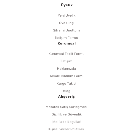
i
r
htarları
Zımpara Tabanları
Üyelik
kon Tabancaları
aları
ri
Yeni Üyelik
Üye Girişi
lar
esiciler
nsleri
Şifremi Unuttum
İletişim Formu
Kurumsal
r
Kurumsal Teklif Formu
ı
leri
İletişim
Hakkımızda
kları
ri
Havale Bildirim Formu
Kargo Takibi
leri
kiler
Blog
Alışveriş
rı
Mesafeli Satış Sözleşmesi
Gizlilik ve Güvenlik
rı
arı
ı
İptal İade Koşullari
Kişisel Veriler Politikası
ları
Bağlantı Penseleri