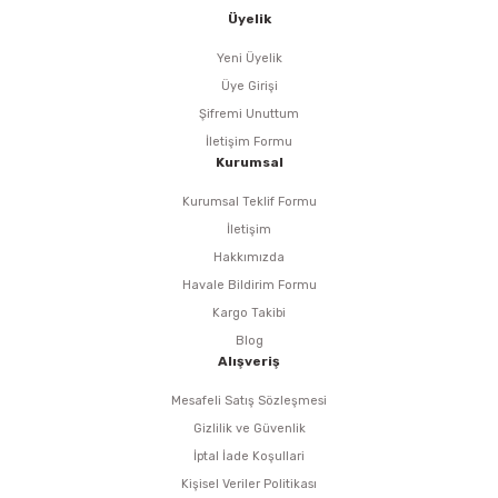
i
r
htarları
Zımpara Tabanları
Üyelik
kon Tabancaları
aları
ri
Yeni Üyelik
Üye Girişi
lar
esiciler
nsleri
Şifremi Unuttum
İletişim Formu
Kurumsal
r
Kurumsal Teklif Formu
ı
leri
İletişim
Hakkımızda
kları
ri
Havale Bildirim Formu
Kargo Takibi
leri
kiler
Blog
Alışveriş
rı
Mesafeli Satış Sözleşmesi
Gizlilik ve Güvenlik
rı
arı
ı
İptal İade Koşullari
Kişisel Veriler Politikası
ları
Bağlantı Penseleri